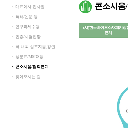
콘소시움
대표이사 인사말
특허/논문 등
연구과제수행
(사)한국바이오소재패키징
연계
인증/시험현황
국·내외 심포지움,강연
성분표/MSDS등
콘소시움/협회연계
찾아오시는 길