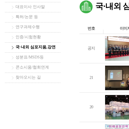
국·내외 
대표이사 인사말
특허/논문 등
연구과제수행
번호
이미
인증/시험현황
국·내외 심포지움,강연
공지
성분표/MSDS등
콘소시움/협회연계
찾아오시는 길
21
20